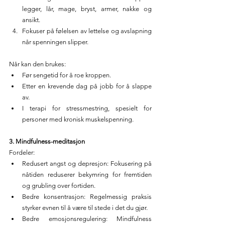
legger, lår, mage, bryst, armer, nakke og 
ansikt.
Fokuser på følelsen av lettelse og avslapning 
når spenningen slipper.
Når kan den brukes:
Før sengetid for å roe kroppen.
Etter en krevende dag på jobb for å slappe 
av.
I terapi for stressmestring, spesielt for 
personer med kronisk muskelspenning.
3. Mindfulness-meditasjon
Fordeler:
Redusert angst og depresjon: Fokusering på 
nåtiden reduserer bekymring for fremtiden 
og grubling over fortiden.
Bedre konsentrasjon: Regelmessig praksis 
styrker evnen til å være til stede i det du gjør.
Bedre emosjonsregulering: Mindfulness 