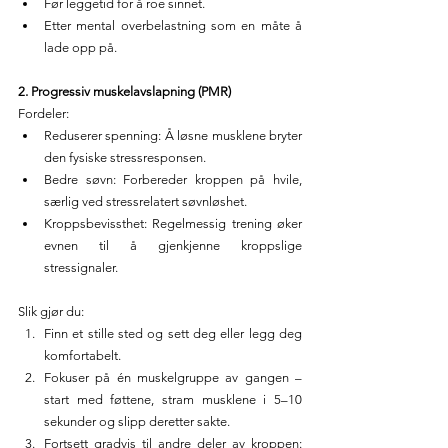
Før leggetid for å roe sinnet.
Etter mental overbelastning som en måte å 
lade opp på.
2. Progressiv muskelavslapning (PMR)
Fordeler:
Reduserer spenning: Å løsne musklene bryter 
den fysiske stressresponsen.
Bedre søvn: Forbereder kroppen på hvile, 
særlig ved stressrelatert søvnløshet.
Kroppsbevissthet: Regelmessig trening øker 
evnen til å gjenkjenne kroppslige 
stressignaler.
Slik gjør du:
Finn et stille sted og sett deg eller legg deg 
komfortabelt.
Fokuser på én muskelgruppe av gangen – 
start med føttene, stram musklene i 5–10 
sekunder og slipp deretter sakte.
Fortsett gradvis til andre deler av kroppen: 