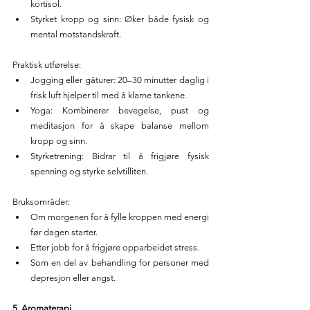
kortisol.
Styrket kropp og sinn: Øker både fysisk og 
mental motstandskraft.
Praktisk utførelse:
Jogging eller gåturer: 20–30 minutter daglig i 
frisk luft hjelper til med å klarne tankene.
Yoga: Kombinerer bevegelse, pust og 
meditasjon for å skape balanse mellom 
kropp og sinn.
Styrketrening: Bidrar til å frigjøre fysisk 
spenning og styrke selvtilliten.
Bruksområder:
Om morgenen for å fylle kroppen med energi 
før dagen starter.
Etter jobb for å frigjøre opparbeidet stress.
Som en del av behandling for personer med 
depresjon eller angst.
5. Aromaterapi