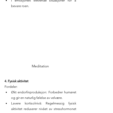
I emosjonelt krevende situasjoner for å 
bevare roen.
Meditation
4. Fysisk aktivitet
Fordeler:
Økt endorfinproduksjon: Forbedrer humøret 
og gir en naturlig følelse av velvære.
Lavere kortisolnivå: Regelmessig fysisk 
aktivitet reduserer nivået av stresshormonet 