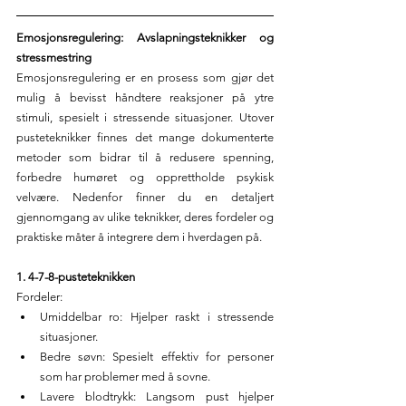
Emosjonsregulering: Avslapningsteknikker og 
stressmestring
Emosjonsregulering er en prosess som gjør det 
mulig å bevisst håndtere reaksjoner på ytre 
stimuli, spesielt i stressende situasjoner. Utover 
pusteteknikker finnes det mange dokumenterte 
metoder som bidrar til å redusere spenning, 
forbedre humøret og opprettholde psykisk 
velvære. Nedenfor finner du en detaljert 
gjennomgang av ulike teknikker, deres fordeler og 
praktiske måter å integrere dem i hverdagen på.
1. 4-7-8-pusteteknikken
Fordeler:
Umiddelbar ro: Hjelper raskt i stressende 
situasjoner.
Bedre søvn: Spesielt effektiv for personer 
som har problemer med å sovne.
Lavere blodtrykk: Langsom pust hjelper 