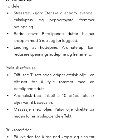
Fordeler:
Stressreduksjon: Eteriske oljer som lavendel, 
eukalyptus og peppermynte fremmer 
avslapning.
Bedre søvn: Beroligende dufter hjelper 
kroppen med å roe seg før leggetid.
Lindring av hodepine: Aromaterapi kan 
redusere spenningshodepine og fremme ro.
Praktisk utførelse:
Diffuser: Tilsett noen dråper eterisk olje i en 
diffuser for å fylle rommet med en 
beroligende duft.
Aromatisk bad: Tilsett 5–10 dråper eterisk 
olje i varmt badevann.
Massasje med oljer: Påfør olje direkte på 
huden for en avslappende effekt.
Bruksområder:
På kvelden for å roe ned kropp og sinn før 