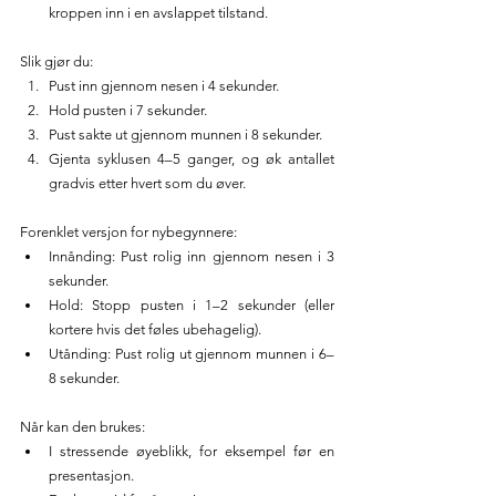
kroppen inn i en avslappet tilstand.
Slik gjør du:
Pust inn gjennom nesen i 4 sekunder.
Hold pusten i 7 sekunder.
Pust sakte ut gjennom munnen i 8 sekunder.
Gjenta syklusen 4–5 ganger, og øk antallet 
gradvis etter hvert som du øver.
Forenklet versjon for nybegynnere:
Innånding: Pust rolig inn gjennom nesen i 3 
sekunder.
Hold: Stopp pusten i 1–2 sekunder (eller 
kortere hvis det føles ubehagelig).
Utånding: Pust rolig ut gjennom munnen i 6–
8 sekunder.
Når kan den brukes:
I stressende øyeblikk, for eksempel før en 
presentasjon.