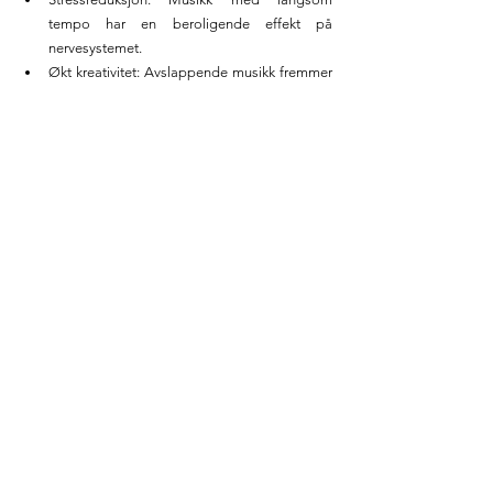
tempo har en beroligende effekt på 
nervesystemet.
Økt kreativitet: Avslappende musikk fremmer 
kreativ tenkning.
Praktisk utførelse:
Lytt til avslappende musikk (for eksempel 
naturlyder eller instrumental musikk) under 
daglige aktiviteter.
Lag spillelister tilpasset dine emosjonelle 
behov (avslapning, fokus, energi).
Praktiser «mindful listening» ved å fokusere 
kun på musikken og ignorere andre stimuli.
Bruksområder:
Under arbeid for å forbedre konsentrasjonen.
På vei hjem etter en stressende dag for å roe 
ned.
Før leggetid for å forberede sinnet på hvile.