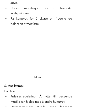
søvn.
Under meditasjon for å forsterke 
avslapningen.
På kontoret for å skape en fredelig og 
balansert atmosfære.
Music
6. Musikterapi
Fordeler:
Følelsesregulering: Å lytte til passende 
musikk kan hjelpe med å endre humøret.
Stressreduksjon: Musikk med langsom 