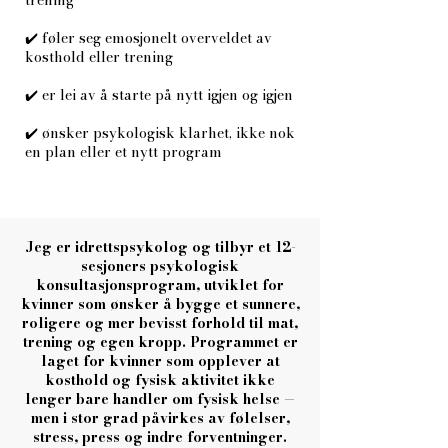
trening
✔️ føler seg emosjonelt overveldet av
kosthold eller trening
✔️ er lei av å starte på nytt igjen og igjen
✔️ ønsker psykologisk klarhet, ikke nok
en plan eller et nytt program
Jeg er idrettspsykolog og tilbyr et 12-
sesjoners psykologisk
konsultasjonsprogram, utviklet for
kvinner som ønsker å bygge et sunnere,
roligere og mer bevisst forhold til mat,
trening og egen kropp. Programmet er
laget for kvinner som opplever at
kosthold og fysisk aktivitet ikke
lenger bare handler om fysisk helse —
men i stor grad påvirkes av følelser,
stress, press og indre forventninger.