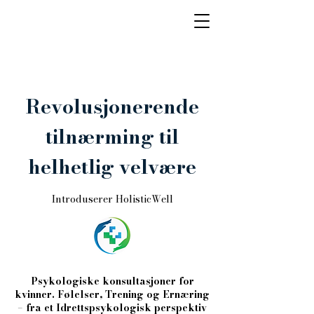
Revolusjonerende
tilnærming til
helhetlig velvære
Introduserer HolisticWell
Psykologiske konsultasjoner for
kvinner. Følelser, Trening og Ernæring
– fra et Idrettspsykologisk perspektiv