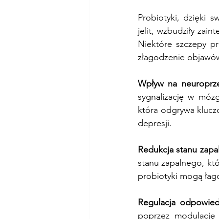
Probiotyki, dzięki 
jelit, wzbudziły zai
Niektóre szczepy pro
złagodzenie objawów
Wpływ na neuroprze
sygnalizację w mózg
która odgrywa klucz
depresji.
Redukcja stanu zapa
stanu zapalnego, kt
probiotyki mogą łag
Regulacja odpowiedz
poprzez modulację 