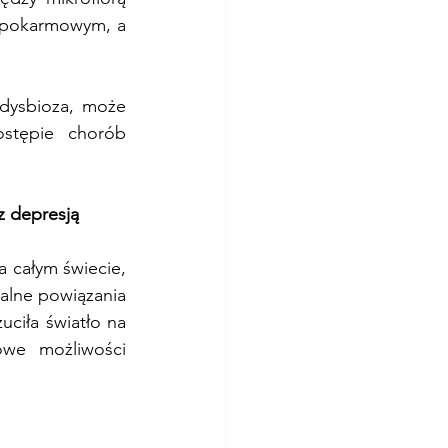
 pokarmowym, a 
dysbioza, może 
tępie chorób 
 z depresją
 całym świecie, 
alne powiązania 
ciła światło na 
we możliwości 