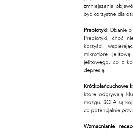
zmniejszenia objawó
być korzystne dla os
Prebiotyki:
 Dbanie o
Prebiotyki, choć ni
korzyści, wspierają
mikroflorę jelitow
jelitowego, co z k
depresją.
Krótkołańcuchowe k
które odgrywają klu
mózgu. SCFA są koja
co potencjalnie przy
Wzmacnianie recep