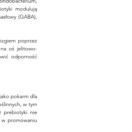
Bifidobacterium, 
otyki modulują 
asłowy (GABA), 
ózgiem poprzez 
na oś jelitowo-
wić odporność 
jako pokarm dla 
ślinnych, w tym 
 prebiotyki nie 
lę w promowaniu 