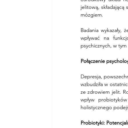
jelitową, składając
mózgiem.
Badania wykazały, ż
wpływać na funkcj
psychicznych, w tym 
Połączenie psychologi
Depresja, powszechn
wzbudziła w ostatnic
ze zdrowiem jelit. R
wpływ probiotyków 
holistycznego pode
Probiotyki: Potencja