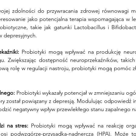
swojej zdolności do przywracania zdrowej równowagi mik
nteresowanie jako potencjalna terapia wspomagająca w lec
biotyczne, takie jak gatunki Lactobacillus i Bifidobact
 depresyjnych.
kaźniki:
 Probiotyki mogą wpływać na produkcję neuro
u. Zwiększając dostępność neuroprzekaźników, takich j
ową rolę w regulacji nastroju, probiotyki mogą pomóc z
lnego:
 Probiotyki wykazały potencjał w zmniejszaniu og
óry został powiązany z depresją. Modulując odpowiedź i
odzić negatywny wpływ przewlekłego stanu zapalnego na
i na stres:
 Probiotyki mogą wpływać na reakcję orga
osi podwzgórze-przysadka-nadnercza (HPA). Może to