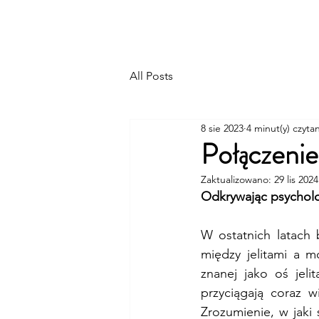
MHbyNath
O mnie
All Posts
8 sie 2023
4 minut(y) czytan
Połączenie
Zaktualizowano:
29 lis 2024
Odkrywając psycholo
W ostatnich latach 
między jelitami a m
znanej jako oś jeli
przyciągają coraz 
Zrozumienie, w jaki 