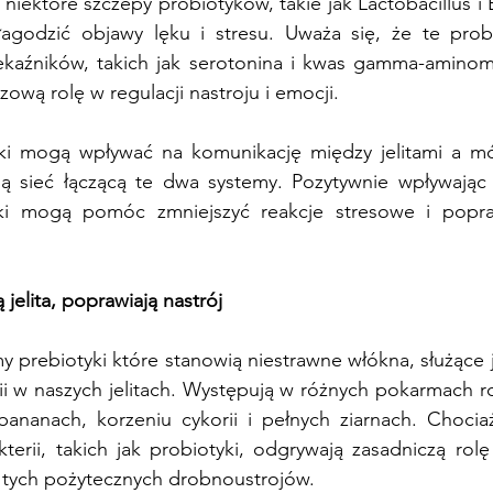
niektóre szczepy probiotyków, takie jak Lactobacillus i 
agodzić objawy lęku i stresu. Uważa się, że te probi
kaźników, takich jak serotonina i kwas gamma-aminom
ową rolę w regulacji nastroju i emocji.
yki mogą wpływać na komunikację między jelitami a m
ą sieć łączącą te dwa systemy. Pozytywnie wpływając 
ki mogą pomóc zmniejszyć reakcje stresowe i popra
 jelita, poprawiają nastrój
y prebiotyki które stanowią niestrawne włókna, służące 
i w naszych jelitach. Występują w różnych pokarmach ro
bananach, korzeniu cykorii i pełnych ziarnach. Chociaż
kterii, takich jak probiotyki, odgrywają zasadniczą ro
i tych pożytecznych drobnoustrojów.