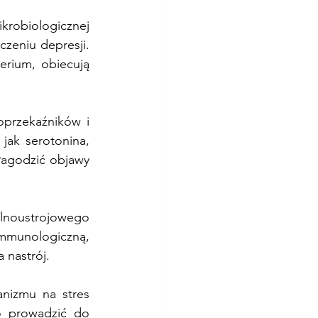
robiologicznej 
zeniu depresji. 
erium, obiecują 
przekaźników i 
ak serotonina, 
łagodzić objawy 
ólnoustrojowego 
mmunologiczną, 
 nastrój.
nizmu na stres 
 prowadzić do 