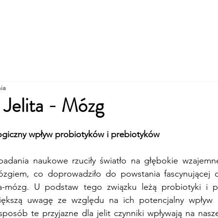
Informacje
Konsultacja
Usługi
Kontakt
News
ia
 Jelita - Mózg
giczny wpływ probiotyków i prebiotyków
badania naukowe rzuciły światło na głębokie wzajemne
ózgiem, co doprowadziło do powstania fascynującej d
ta-mózg. U podstaw tego związku leżą probiotyki i pre
większą uwagę ze względu na ich potencjalny wpływ p
sposób te przyjazne dla jelit czynniki wpływają na nas