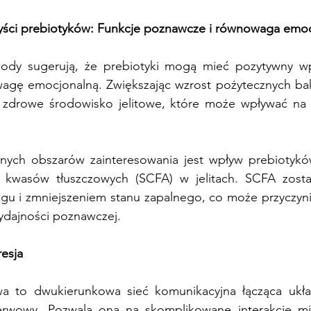
yści prebiotyków: Funkcje poznawcze i równowaga emo
wody sugerują, że prebiotyki mogą mieć pozytywny wp
gę emocjonalną. Zwiększając wzrost pożytecznych bakter
ą zdrowe środowisko jelitowe, które może wpływać na 
nych obszarów zainteresowania jest wpływ prebiotykó
 kwasów tłuszczowych (SCFA) w jelitach. SCFA zosta
gu i zmniejszeniem stanu zapalnego, co może przyczynić
 wydajności poznawczej.
resja
a to dwukierunkowa sieć komunikacyjna łącząca ukła
rwowy. Pozwala ona na skomplikowane interakcje mię