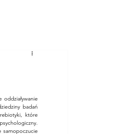
letter
 oddziaływanie 
ziedziny badań 
biotyki, które 
sychologiczny. 
ze samopoczucie 