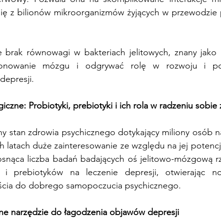
ą się z bilionów mikroorganizmów żyjących w przewodzie
e brak równowagi w bakteriach jelitowych, znany jako 
onowanie mózgu i odgrywać rolę w rozwoju i pos
depresji.
czne: Probiotyki, prebiotyki i ich rola w radzeniu sobie
y stan zdrowia psychicznego dotykający miliony osób na
h latach duże zainteresowanie ze względu na jej potencj
osnąca liczba badań badających oś jelitowo-mózgową rzu
i prebiotyków na leczenie depresji, otwierając no
jścia do dobrego samopoczucia psychicznego.
lne narzędzie do łagodzenia objawów depresji