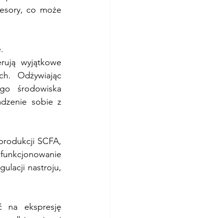
esory, co może 
.
erują wyjątkowe 
ch. Odżywiając 
ego środowiska 
dzenie sobie z 
produkcji SCFA, 
funkcjonowanie 
lacji nastroju, 
 na ekspresję 