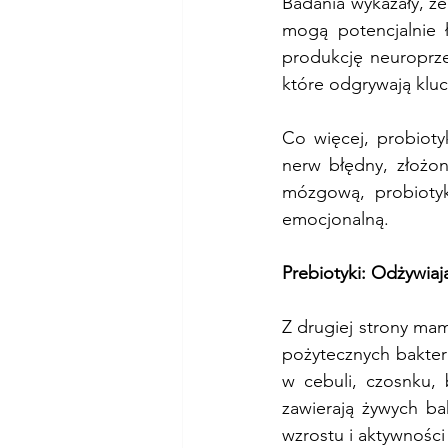
Badania wykazały, że 
mogą potencjalnie ł
produkcję neuroprze
które odgrywają klucz
Co więcej, probiot
nerw błędny, złożon
mózgową, probioty
emocjonalną.
Prebiotyki: Odżywiają
Z drugiej strony mam
pożytecznych bakteri
w cebuli, czosnku, 
zawierają żywych ba
wzrostu i aktywnośc