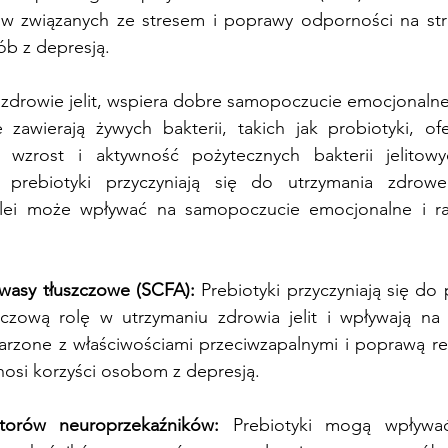
w związanych ze stresem i poprawy odporności na str
ób z depresją.
 zdrowie jelit, wspiera dobre samopoczucie emocjonalne
e zawierają żywych bakterii, takich jak probiotyki, of
c wzrost i aktywność pożytecznych bakterii jelitowy
ą, prebiotyki przyczyniają się do utrzymania zdrow
olei może wpływać na samopoczucie emocjonalne i ra
wasy tłuszczowe (SCFA):
 Prebiotyki przyczyniają się do 
czową rolę w utrzymaniu zdrowia jelit i wpływają na 
rzone z właściwościami przeciwzapalnymi i poprawą regu
nosi korzyści osobom z depresją.
torów neuroprzekaźników:
 Prebiotyki mogą wpływać