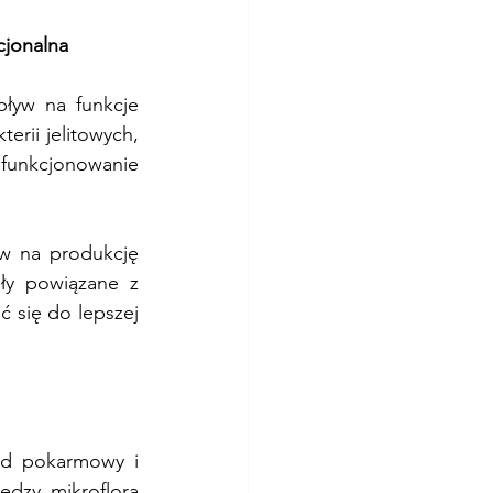
cjonalna
ływ na funkcje 
ii jelitowych, 
funkcjonowanie 
w na produkcję 
ły powiązane z 
 się do lepszej 
d pokarmowy i 
dzy mikroflorą 