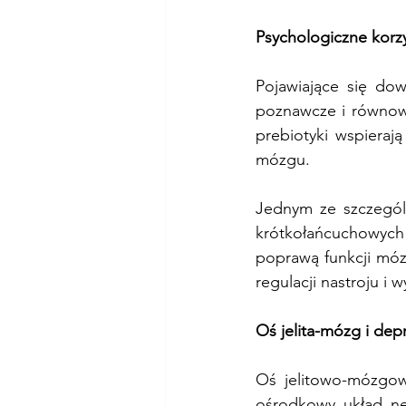
Psychologiczne korz
Pojawiające się do
poznawcze i równowa
prebiotyki wspieraj
mózgu.
Jednym ze szczegól
krótkołańcuchowych
poprawą funkcji móz
regulacji nastroju i
Oś jelita-mózg i dep
Oś jelitowo-mózgow
ośrodkowy układ ne