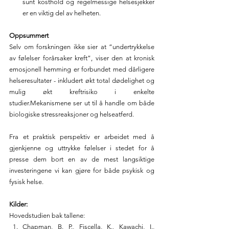
sunt kosthold og regelmessige helsesjekker 
er en viktig del av helheten.
Oppsummert
Selv om forskningen ikke sier at “undertrykkelse 
av følelser forårsaker kreft”, viser den at kronisk 
emosjonell hemming er forbundet med dårligere 
helseresultater - inkludert økt total dødelighet og 
mulig økt kreftrisiko i enkelte 
studier.Mekanismene ser ut til å handle om både 
biologiske stressreaksjoner og helseatferd.
Fra et praktisk perspektiv er arbeidet med å 
gjenkjenne og uttrykke følelser i stedet for å 
presse dem bort en av de mest langsiktige 
investeringene vi kan gjøre for både psykisk og 
fysisk helse.
Kilder:
Hovedstudien bak tallene:
Chapman, B. P., Fiscella, K., Kawachi, I., 