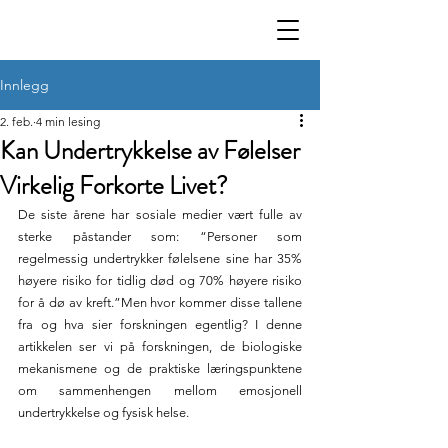
Innlegg
2. feb.
4 min lesing
Kan Undertrykkelse av Følelser
Virkelig Forkorte Livet?
De siste årene har sosiale medier vært fulle av 
sterke påstander som: “Personer som 
regelmessig undertrykker følelsene sine har 35% 
høyere risiko for tidlig død og 70% høyere risiko 
for å dø av kreft.”Men hvor kommer disse tallene 
fra og hva sier forskningen egentlig? I denne 
artikkelen ser vi på forskningen, de biologiske 
mekanismene og de praktiske læringspunktene 
om sammenhengen mellom emosjonell 
undertrykkelse og fysisk helse.