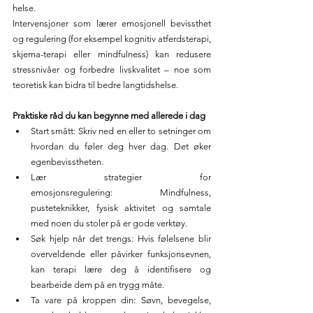
helse.
Intervensjoner som lærer emosjonell bevissthet 
og regulering (for eksempel kognitiv atferdsterapi, 
skjema-terapi eller mindfulness) kan redusere 
stressnivåer og forbedre livskvalitet – noe som 
teoretisk kan bidra til bedre langtidshelse.
Praktiske råd du kan begynne med allerede i dag
Start smått: Skriv ned en eller to setninger om 
hvordan du føler deg hver dag. Det øker 
egenbevisstheten.
Lær strategier for 
emosjonsregulering: Mindfulness, 
pusteteknikker, fysisk aktivitet og samtale 
med noen du stoler på er gode verktøy.
Søk hjelp når det trengs: Hvis følelsene blir 
overveldende eller påvirker funksjonsevnen, 
kan terapi lære deg å identifisere og 
bearbeide dem på en trygg måte.
Ta vare på kroppen din: Søvn, bevegelse, 