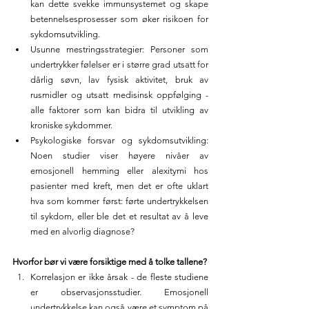
kan dette svekke immunsystemet og skape 
betennelsesprosesser som øker risikoen for 
sykdomsutvikling.
Usunne mestringsstrategier: Personer som 
undertrykker følelser er i større grad utsatt for 
dårlig søvn, lav fysisk aktivitet, bruk av 
rusmidler og utsatt medisinsk oppfølging - 
alle faktorer som kan bidra til utvikling av 
kroniske sykdommer.
Psykologiske forsvar og sykdomsutvikling: 
Noen studier viser høyere nivåer av 
emosjonell hemming eller alexitymi hos 
pasienter med kreft, men det er ofte uklart 
hva som kommer først: førte undertrykkelsen 
til sykdom, eller ble det et resultat av å leve 
med en alvorlig diagnose?
Hvorfor bør vi være forsiktige med å tolke tallene?
Korrelasjon er ikke årsak - de fleste studiene 
er observasjonsstudier. Emosjonell 
undertrykkelse kan også være et symptom på 