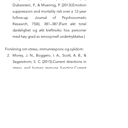
Duberstein, P., & Muennig, P. (2013).Emotion 
suppression and mortality risk over a 12-year 
follow-up. Journal of Psychosomatic 
Research, 75(4), 381–387.(Fant økt total 
dødelighet og økt kreftrisiko hos personer 
med høy grad av emosjonell undertrykkelse.)
Forskning om stress, immunrespons og sykdom:
Morey, J. N., Boggero, I. A., Scott, A. B., & 
Segerstrom, S. C. (2015).Current directions in 
stress and human immune function.Current 
Opinions in Psychology, 5, 13–17.
(Oppsummerer hvordan kronisk stress kan 
svekke immunforsvaret.)
Alotiby, A. (2024). Immunology of Stress: A 
Review.Journal of Medicine and Life, 17(1), 
20–29.(Gjennomgang av hvordan langvarig 
aktivering av HPA-aksen kan føre til 
betennelse og sykdomsutvikling.)