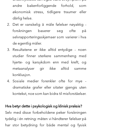
andre bakenforliggende forhold, som 
økonomisk stress, tidligere traumer eller 
dårlig helse.
Det er vanskelig å måle følelser nøyaktig - 
forskningen baserer seg ofte på 
selvrapporteringsskjemaer som varierer i hva 
de egentlig måler.
Resultatene er ikke alltid entydige - noen 
studier finner sterkere sammenheng med 
hjerte- og karsykdom enn med kreft, og 
metaanalyser gir ikke alltid samme 
konklusjon.
Sosiale medier forenkler ofte for mye - 
dramatiske grafer eller sitater gjengis uten 
kontekst, noe som kan bidra til misforståelser.
Hva betyr dette i psykologisk og klinisk praksis?
Selv med disse forbeholdene peker forskningen 
tydelig i én retning: måten vi håndterer følelser på 
har stor betydning for både mental og fysisk 