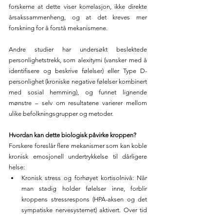
forskerne at dette viser korrelasjon, ikke direkte 
årsakssammenheng, og at det kreves mer 
forskning for å forstå mekanismene.
Andre studier har undersøkt beslektede 
personlighetstrekk, som alexitymi (vansker med å 
identifisere og beskrive følelser) eller Type D-
personlighet (kroniske negative følelser kombinert 
med sosial hemming), og funnet lignende 
mønstre – selv om resultatene varierer mellom 
ulike befolkningsgrupper og metoder.
Hvordan kan dette biologisk påvirke kroppen?
Forskere foreslår flere mekanismer som kan koble 
kronisk emosjonell undertrykkelse til dårligere 
helse:
Kronisk stress og forhøyet kortisolnivå: Når 
man stadig holder følelser inne, forblir 
kroppens stressrespons (HPA-aksen og det 
sympatiske nervesystemet) aktivert. Over tid 