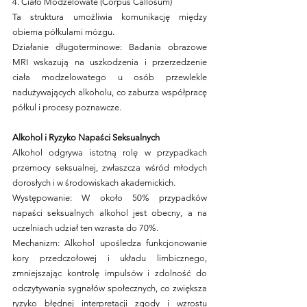
4. Ciało Modzelowate (Corpus Callosum)
Ta struktura umożliwia komunikację między 
obiema półkulami mózgu.
Działanie długoterminowe: Badania obrazowe 
MRI wskazują na uszkodzenia i przerzedzenie 
ciała modzelowatego u osób przewlekle 
nadużywających alkoholu, co zaburza współpracę 
półkul i procesy poznawcze.
Alkohol i Ryzyko Napaści Seksualnych
Alkohol odgrywa istotną rolę w przypadkach 
przemocy seksualnej, zwłaszcza wśród młodych 
dorosłych i w środowiskach akademickich.
Występowanie: W około 50% przypadków 
napaści seksualnych alkohol jest obecny, a na 
uczelniach udział ten wzrasta do 70%.
Mechanizm: Alkohol upośledza funkcjonowanie 
kory przedczołowej i układu limbicznego, 
zmniejszając kontrolę impulsów i zdolność do 
odczytywania sygnałów społecznych, co zwiększa 
ryzyko błędnej interpretacji zgody i wzrostu 