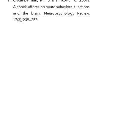
Oscar-Berman, M., & Marinković, K. (2007). 
Alcohol: effects on neurobehavioral functions 
and the brain. Neuropsychology Review, 
17(3), 239–257. 
Pfefferbaum, A., et al. (1997). Frontal lobe 
volume loss observed with MRI in older 
chronic alcoholics. Archives of General 
Psychiatry, 54(10), 905–915.
White, A. M. (2003). What happened? 
Alcohol, memory blackouts, and the brain. 
Alcohol Research & Health, 27(2), 186–196. 
Topiwala, A., et al. (2017). Moderate alcohol 
consumption as risk factor for adverse brain 
outcomes. BMJ, 357, j2353. 
Sullivan, E. V., et al. (2000). A quantitative 
neuropathological study of the cerebellum in 
chronic alcoholics. Alcoholism: Clinical and 
Experimental Research, 24(7), 1071–1079. 
Abbey, A., et al. (2004). Alcohol and sexual 
assault. Alcohol Research & Health, 25(1), 43–
51. 