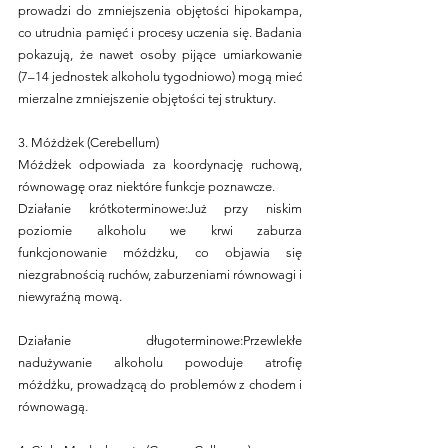
prowadzi do zmniejszenia objętości hipokampa, 
co utrudnia pamięć i procesy uczenia się. Badania 
pokazują, że nawet osoby pijące umiarkowanie 
(7–14 jednostek alkoholu tygodniowo) mogą mieć 
mierzalne zmniejszenie objętości tej struktury.
3. Móżdżek (Cerebellum)
Móżdżek odpowiada za koordynację ruchową, 
równowagę oraz niektóre funkcje poznawcze.
Działanie krótkoterminowe:Już przy niskim 
poziomie alkoholu we krwi zaburza 
funkcjonowanie móżdżku, co objawia się 
niezgrabnością ruchów, zaburzeniami równowagi i 
niewyraźną mową.
Działanie długoterminowe:Przewlekłe 
nadużywanie alkoholu powoduje atrofię 
móżdżku, prowadzącą do problemów z chodem i 
równowagą.