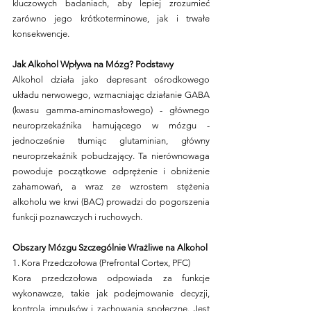
kluczowych badaniach, aby lepiej zrozumieć 
zarówno jego krótkoterminowe, jak i trwałe 
konsekwencje.
Jak Alkohol Wpływa na Mózg? Podstawy
Alkohol działa jako depresant ośrodkowego 
układu nerwowego, wzmacniając działanie GABA 
(kwasu gamma-aminomasłowego) - głównego 
neuroprzekaźnika hamującego w mózgu - 
jednocześnie tłumiąc glutaminian, główny 
neuroprzekaźnik pobudzający. Ta nierównowaga 
powoduje początkowe odprężenie i obniżenie 
zahamowań, a wraz ze wzrostem stężenia 
alkoholu we krwi (BAC) prowadzi do pogorszenia 
funkcji poznawczych i ruchowych.
Obszary Mózgu Szczególnie Wrażliwe na Alkohol
1. Kora Przedczołowa (Prefrontal Cortex, PFC)
Kora przedczołowa odpowiada za funkcje 
wykonawcze, takie jak podejmowanie decyzji, 
kontrola impulsów i zachowania społeczne. Jest 