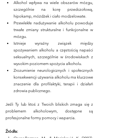
Alkohol wpływa na wiele obszarów mózgu, 
szczególnie na korę przedczołową, 
hipokamp, móżdżek i ciało modzelowate.
Przewlekłe nadużywanie alkoholu powoduje 
trwałe zmiany strukturalne i funkcjonalne w 
mózgu.
Istnieje wyraźny związek między 
spożywaniem alkoholu a częstością napaści 
seksualnych, szczególnie w środowiskach z 
wysokim poziomem spożycia alkoholu.
Zrozumienie neurologicznych i społecznych 
konsekwencji używania alkoholu ma kluczowe 
znaczenie dla profilaktyki, terapii i działań 
zdrowia publicznego.
Jeśli Ty lub ktoś z Twoich bliskich zmaga się z 
problemem alkoholowym, dostępne są 
profesjonalne formy pomocy i wsparcia.
Źródła: