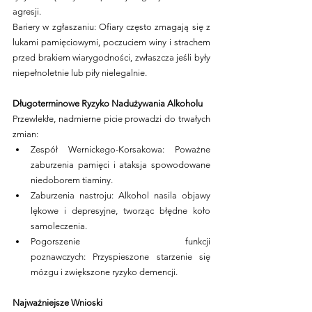
agresji.
Bariery w zgłaszaniu: Ofiary często zmagają się z 
lukami pamięciowymi, poczuciem winy i strachem 
przed brakiem wiarygodności, zwłaszcza jeśli były 
niepełnoletnie lub piły nielegalnie.
Długoterminowe Ryzyko Nadużywania Alkoholu
Przewlekłe, nadmierne picie prowadzi do trwałych 
zmian:
Zespół Wernickego-Korsakowa: Poważne 
zaburzenia pamięci i ataksja spowodowane 
niedoborem tiaminy.
Zaburzenia nastroju: Alkohol nasila objawy 
lękowe i depresyjne, tworząc błędne koło 
samoleczenia.
Pogorszenie funkcji 
poznawczych: Przyspieszone starzenie się 
mózgu i zwiększone ryzyko demencji.
Najważniejsze Wnioski