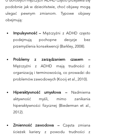
U dorosłych mężczyzn ADHD często przejawia się 
podobnie jak w dzieciństwie, choć objawy mogą 
ulegać pewnym zmianom. Typowe objawy 
obejmują:
Impulsywność –
 Mężczyźni z ADHD często 
podejmują pochopne decyzje bez 
przemyślenia konsekwencji (Barkley, 2008).
Problemy z zarządzaniem czasem – 
Mężczyźni z ADHD mają trudności z 
organizacją i terminowością, co prowadzi do 
problemów zawodowych (Kooij et al., 2010).
Hiperaktywność umysłowa – 
Nadmierna 
aktywność myśli, mimo zanikania 
hiperaktywności fizycznej (Biederman et al., 
2012).
Zmienność zawodowa –
 Częsta zmiana 
ścieżek kariery z powodu trudności z 