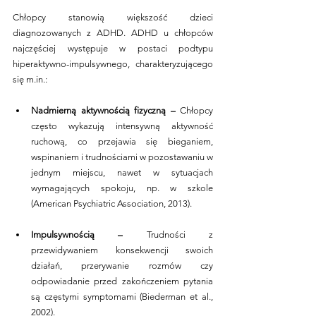
Chłopcy stanowią większość dzieci 
diagnozowanych z ADHD. ADHD u chłopców 
najczęściej występuje w postaci podtypu 
hiperaktywno-impulsywnego, charakteryzującego 
się m.in.:
Nadmierną aktywnością fizyczną –
 Chłopcy 
często wykazują intensywną aktywność 
ruchową, co przejawia się bieganiem, 
wspinaniem i trudnościami w pozostawaniu w 
jednym miejscu, nawet w sytuacjach 
wymagających spokoju, np. w szkole 
(American Psychiatric Association, 2013).
Impulsywnością –
 Trudności z 
przewidywaniem konsekwencji swoich 
działań, przerywanie rozmów czy 
odpowiadanie przed zakończeniem pytania 
są częstymi symptomami (Biederman et al., 
2002).