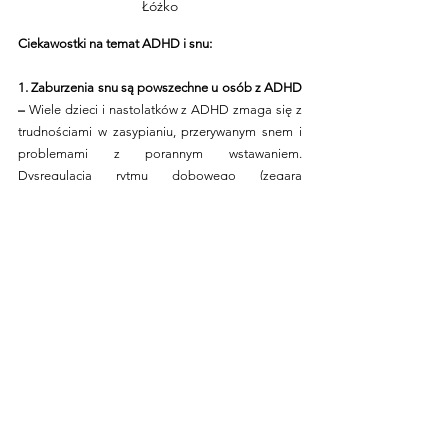
Łóżko
Ciekawostki na temat ADHD i snu:
1. Zaburzenia snu są powszechne u osób z ADHD 
– 
Wiele dzieci i nastolatków z ADHD zmaga się z 
trudnościami w zasypianiu, przerywanym snem i 
problemami z porannym wstawaniem. 
Dysregulacja rytmu dobowego (zegara 
biologicznego) może dodatkowo pogłębiać 
problemy związane ze snem.
2. Regularna rutyna przed snem poprawia jakość 
snu –
 Konsystencja w godzinach kładzenia się 
spać oraz porannego wstawania może 
pozytywnie wpłynąć na jakość snu i zmniejszenie 
objawów ADHD. Nawet niewielkie zmiany, takie 
jak ustalenie stałego harmonogramu, mogą 
przynieść zauważalne efekty.
3. Terapia poznawczo-behawioralna bezsenności 